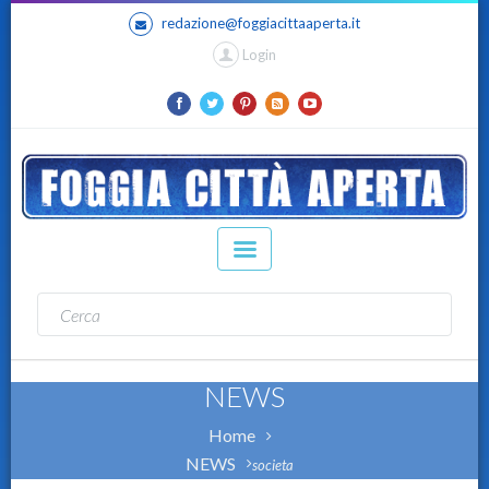
redazione@foggiacittaaperta.it
Login
NEWS
Home
NEWS
societa