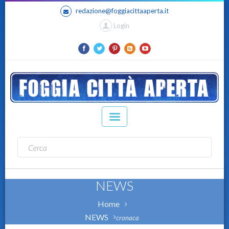
redazione@foggiacittaaperta.it
Login
NEWS
Home
NEWS
cronaca