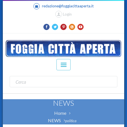
redazione@foggiacittaaperta.it
Login
NEWS
Home
NEWS
politica