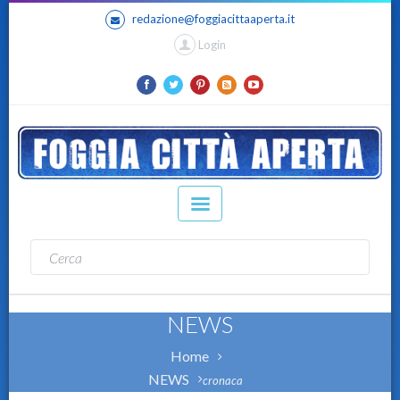
redazione@foggiacittaaperta.it
Login
NEWS
Home
NEWS
cronaca