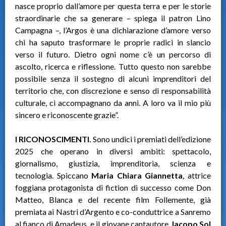
nasce proprio dall’amore per questa terra e per le storie
straordinarie che sa generare – spiega il patron Lino
Campagna –, l’Argos è una dichiarazione d’amore verso
chi ha saputo trasformare le proprie radici in slancio
verso il futuro. Dietro ogni nome c’è un percorso di
ascolto, ricerca e riflessione. Tutto questo non sarebbe
possibile senza il sostegno di alcuni imprenditori del
territorio che, con discrezione e senso di responsabilità
culturale, ci accompagnano da anni. A loro va il mio più
sincero e riconoscente grazie”.
I RICONOSCIMENTI.
Sono undici i premiati dell’edizione
2025 che operano in diversi ambiti: spettacolo,
giornalismo, giustizia, imprenditoria, scienza e
tecnologia. Spiccano
Maria Chiara Giannetta
, attrice
foggiana protagonista di fiction di successo come Don
Matteo, Blanca e del recente film Follemente, già
premiata ai Nastri d’Argento e co-conduttrice a Sanremo
al fianco di Amadeus, e il giovane cantautore
Jacopo Sol