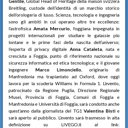
Gentile
, Global Head of Heritage della maison svizzera
Breitling, custode dell’identità di un marchio storico
dell’orologeria di lusso. Scienza, tecnologia e ingegneria
sono gli ambiti in cui operano altre tre eccellenze:
l’astrofisica
Amata Mercurio
, foggiana impegnata in
progetti internazionali per studiare le galassie più
lontane e le prime fasi della nascita dell’universo;
l’esperta di privacy digitale
Anna Cataleta
, nata e
cresciuta a Foggia, punto di riferimento nazionale su
sicurezza informatica ed etica tecnologica; e il giovane
ingegnere
Marco Limonciello
, originario di
Manfredonia ma trapiantato ad Oxford, dove oggi
lavora per la scuderia Williams in Formula 1. L’evento,
patrocinato da Regione Puglia, Direzione Regionale
Musei, Provincia di Foggia, Comuni di Foggia e
Manfredonia e Università di Foggia, sarà condotto anche
quest’anno dalla giornalista del TG1
Valentina Bisti
e
sarà aperto al pubblico. L’evento sarà trasmesso in alta
definizione su LIVEGO.it al link: