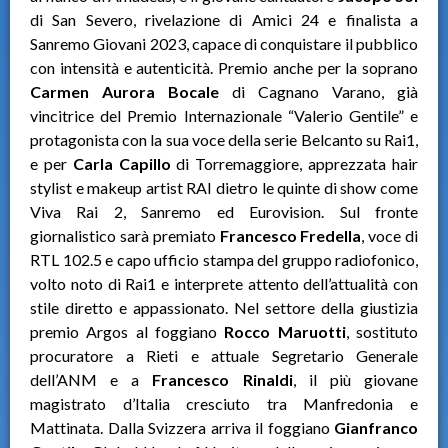
di San Severo, rivelazione di Amici 24 e finalista a
Sanremo Giovani 2023, capace di conquistare il pubblico
con intensità e autenticità. Premio anche per la soprano
Carmen Aurora Bocale
di Cagnano Varano, già
vincitrice del Premio Internazionale “Valerio Gentile” e
protagonista con la sua voce della serie Belcanto su Rai1,
e per
Carla Capillo
di Torremaggiore, apprezzata hair
stylist e makeup artist RAI dietro le quinte di show come
Viva Rai 2, Sanremo ed Eurovision. Sul fronte
giornalistico sarà premiato
Francesco Fredella
, voce di
RTL 102.5 e capo ufficio stampa del gruppo radiofonico,
volto noto di Rai1 e interprete attento dell’attualità con
stile diretto e appassionato. Nel settore della giustizia
premio Argos al foggiano
Rocco Maruotti
, sostituto
procuratore a Rieti e attuale Segretario Generale
dell’ANM e a
Francesco Rinaldi
, il più giovane
magistrato d’Italia cresciuto tra Manfredonia e
Mattinata. Dalla Svizzera arriva il foggiano
Gianfranco