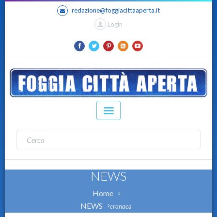
redazione@foggiacittaaperta.it
Login
NEWS
Home
NEWS
cronaca