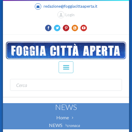
redazione@foggiacittaaperta.it
Login
NEWS
Home
NEWS
cronaca