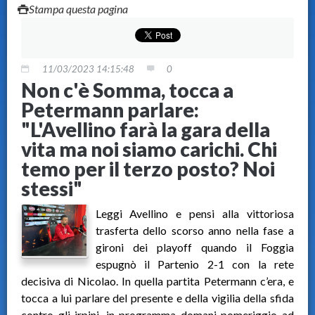
Stampa questa pagina
11/03/2023 14:15:48
0
Non c'è Somma, tocca a
Petermann parlare:
"L'Avellino farà la gara della
vita ma noi siamo carichi. Chi
temo per il terzo posto? Noi
stessi"
Leggi Avellino e pensi alla vittoriosa
trasferta dello scorso anno nella fase a
gironi dei playoff quando il Foggia
espugnò il Partenio 2-1 con la rete
decisiva di Nicolao. In quella partita Petermann c’era, e
tocca a lui parlare del presente e della vigilia della sfida
contro gli irpini, in programma domani pomeriggio ad