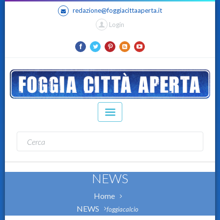
redazione@foggiacittaaperta.it
Login
NEWS
Home
NEWS
foggiacalcio