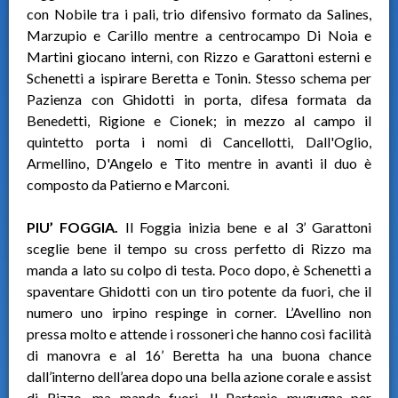
con Nobile tra i pali, trio difensivo formato da Salines,
Marzupio e Carillo mentre a centrocampo Di Noia e
Martini giocano interni, con Rizzo e Garattoni esterni e
Schenetti a ispirare Beretta e Tonin. Stesso schema per
Pazienza con Ghidotti in porta, difesa formata da
Benedetti, Rigione e Cionek; in mezzo al campo il
quintetto porta i nomi di Cancellotti, Dall'Oglio,
Armellino, D'Angelo e Tito mentre in avanti il duo è
composto da Patierno e Marconi.
PIU’ FOGGIA.
Il Foggia inizia bene e al 3’ Garattoni
sceglie bene il tempo su cross perfetto di Rizzo ma
manda a lato su colpo di testa. Poco dopo, è Schenetti a
spaventare Ghidotti con un tiro potente da fuori, che il
numero uno irpino respinge in corner. L’Avellino non
pressa molto e attende i rossoneri che hanno così facilità
di manovra e al 16’ Beretta ha una buona chance
dall’interno dell’area dopo una bella azione corale e assist
di Rizzo, ma manda fuori. Il Partenio mugugna per