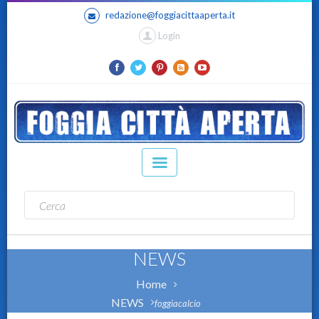
redazione@foggiacittaaperta.it
Login
NEWS
Home
NEWS
foggiacalcio