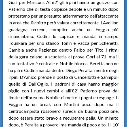
Gori per Marconi. Al 62’ gli irpini hanno un guizzo con
Patierno che di testa colpisce debole e un minuto dopo
protestano per un presunto atterramento dell’attaccante
in area che l’arbitro però valuta correttamente. L’Avellino
guadagna terreno, complice anche un Foggia più
rinunciatario. Cudini lo capisce e manda in campo
Tounkara per uno stanco Tonin e Vacca per Schenetti.
Cambia anche Pazienza: dentro Falbo per Tito. I ritmi
della gara calano, a scuoterla ci prova Gori al 71’ ma il
suo tentativo è centrale e Nobile blocca. Beretta non ne
ha più e Cudini manda dentro Diego Peralta, mentre negli
irpini D’Amico prende il posto di Cancellotti e Sannipoli
quello di Dall’Oglio. I padroni di casa hanno maggior
piglio con i nuovi cambi e alll’82’ Patierno prova dal
limite dell’area ma Nobile ci mette i pugni e respinge. Il
Foggia ha un break con Martini poco dopo ma il
centrocampista rossonero spreca da buona posizione,
dopo essere stato bravo a recuperare palla. Un minuto
dopo, è Peralta a provarci ma manda di poco alto. Il ‘10’