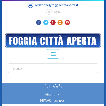
redazione@foggiacittaaperta.it
Login
NEWS
Home
NEWS
politica