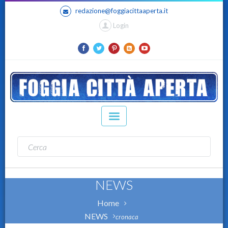
redazione@foggiacittaaperta.it
Login
NEWS
Home
NEWS
cronaca