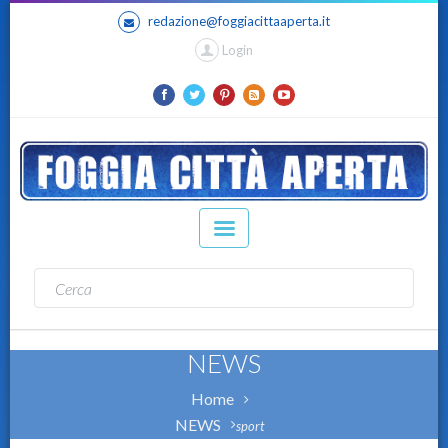
redazione@foggiacittaaperta.it
Login
NEWS
Home
NEWS
sport