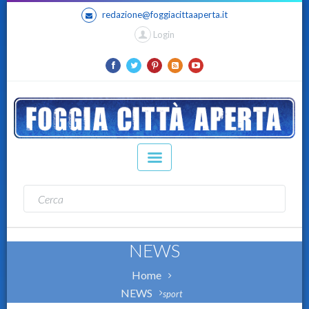
redazione@foggiacittaaperta.it
Login
NEWS
Home
NEWS
sport