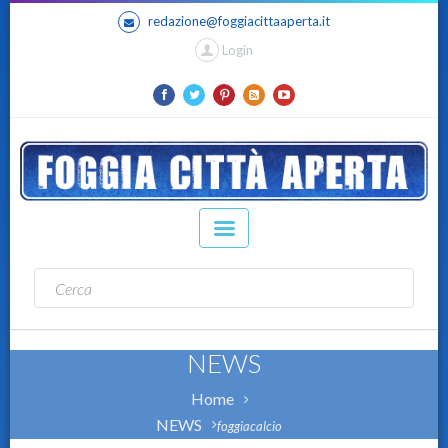
redazione@foggiacittaaperta.it
Login
NEWS
Home
NEWS
foggiacalcio