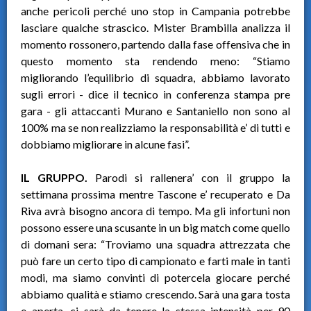
anche pericoli perché uno stop in Campania potrebbe
lasciare qualche strascico. Mister Brambilla analizza il
momento rossonero, partendo dalla fase offensiva che in
questo momento sta rendendo meno: “Stiamo
migliorando l’equilibrio di squadra, abbiamo lavorato
sugli errori - dice il tecnico in conferenza stampa pre
gara - gli attaccanti Murano e Santaniello non sono al
100% ma se non realizziamo la responsabilità e’ di tutti e
dobbiamo migliorare in alcune fasi”.
IL GRUPPO.
Parodi si rallenera’ con il gruppo la
settimana prossima mentre Tascone e’ recuperato e Da
Riva avrà bisogno ancora di tempo. Ma gli infortuni non
possono essere una scusante in un big match come quello
di domani sera: “Troviamo una squadra attrezzata che
può fare un certo tipo di campionato e farti male in tanti
modi, ma siamo convinti di potercela giocare perché
abbiamo qualità e stiamo crescendo. Sarà una gara tosta
e aperta, ci sarà da tenere la stessa intensità per 90