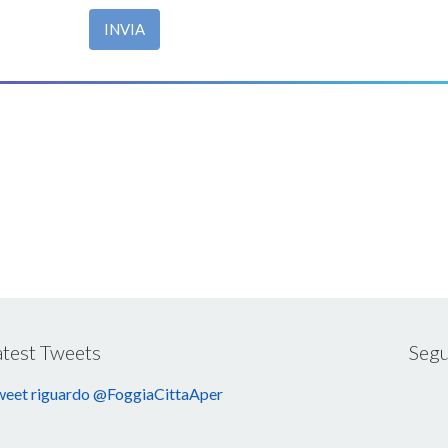
INVIA
atest Tweets
Segu
eet riguardo @FoggiaCittaAper