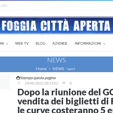
Login
ONI
WEB TV
BLOG
AZIENDE
INFORMAZIONI
NEWS
Home
NEWS
sport
Stampa questa pagina
24/05/2023 20:19:21
0
Dopo la riunione del GO
vendita dei biglietti d
le curve costeranno 5 