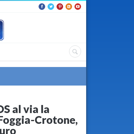
S al via la
i Foggia-Crotone,
euro