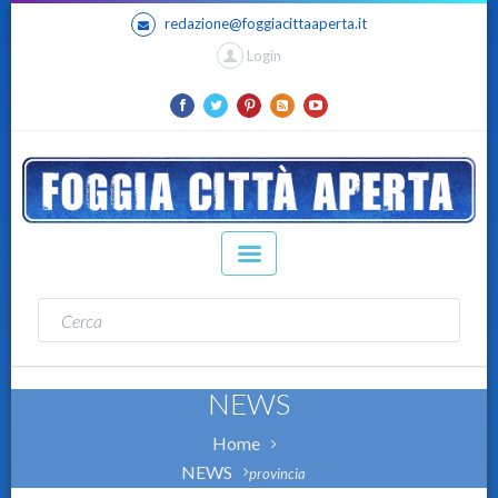
redazione@foggiacittaaperta.it
Login
NEWS
Home
NEWS
provincia