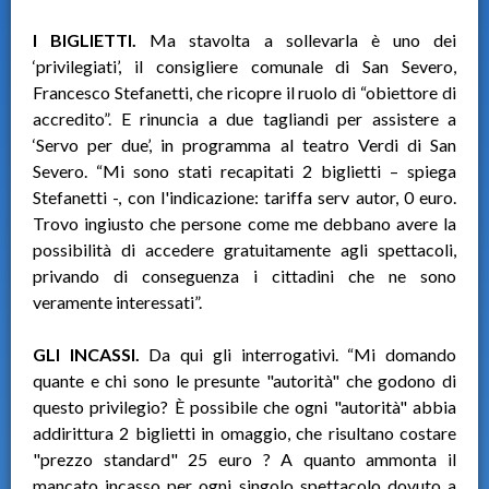
I BIGLIETTI.
Ma stavolta a sollevarla è uno dei
‘privilegiati’, il consigliere comunale di San Severo,
Francesco Stefanetti, che ricopre il ruolo di “obiettore di
accredito”. E rinuncia a due tagliandi per assistere a
‘Servo per due’, in programma al teatro Verdi di San
Severo. “Mi sono stati recapitati 2 biglietti – spiega
Stefanetti -, con l'indicazione: tariffa serv autor, 0 euro.
Trovo ingiusto che persone come me debbano avere la
possibilità di accedere gratuitamente agli spettacoli,
privando di conseguenza i cittadini che ne sono
veramente interessati”.
GLI INCASSI.
Da qui gli interrogativi. “Mi domando
quante e chi sono le presunte "autorità" che godono di
questo privilegio? È possibile che ogni "autorità" abbia
addirittura 2 biglietti in omaggio, che risultano costare
"prezzo standard" 25 euro ? A quanto ammonta il
mancato incasso per ogni singolo spettacolo dovuto a