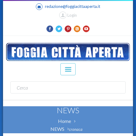
redazione@foggiacittaaperta.it
Login
NEWS
Home
NEWS
cronaca