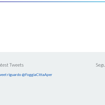
atest Tweets
Segu
eet riguardo @FoggiaCittaAper