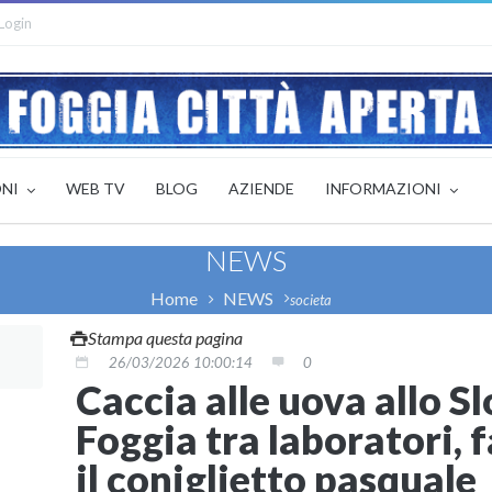
Login
ONI
WEB TV
BLOG
AZIENDE
INFORMAZIONI
NEWS
Home
NEWS
societa
Stampa questa pagina
26/03/2026 10:00:14
0
Caccia alle uova allo S
Foggia tra laboratori, 
il coniglietto pasquale