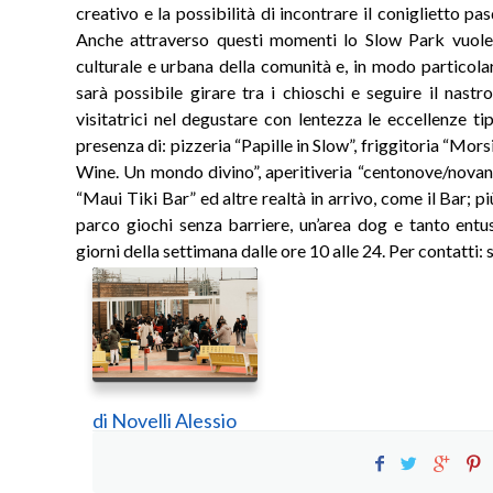
creativo e la possibilità di incontrare il coniglietto p
Anche attraverso questi momenti lo Slow Park vuole c
culturale e urbana della comunità e, in modo particola
sarà possibile girare tra i chioschi e seguire il nastr
visitatrici nel degustare con lentezza le eccellenze ti
presenza di: pizzeria “Papille in Slow”, friggitoria “Morsi”
Wine. Un mondo divino”, aperitiveria “centonove/novanta
“Maui Tiki Bar” ed altre realtà in arrivo, come il Bar; pi
parco giochi senza barriere, un’area dog e tanto entu
giorni della settimana dalle ore 10 alle 24. Per contatti
di
Novelli Alessio