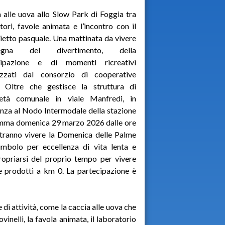
 alle uova allo Slow Park di Foggia tra
tori, favole animata e l’incontro con il
ietto pasquale. Una mattinata da vivere
insegna del divertimento, della
cipazione e di momenti ricreativi
izzati dal consorzio di cooperative
li Oltre che gestisce la struttura di
ietà comunale in viale Manfredi, in
nza al Nodo Intermodale della stazione
gramma domenica 29 marzo 2026 dalle ore
otranno vivere la Domenica delle Palme
simbolo per eccellenza di vita lenta e
ppropriarsi del proprio tempo per vivere
ire prodotti a km 0. La partecipazione è
 di attività, come la caccia alle uova che
ovinelli, la favola animata, il laboratorio