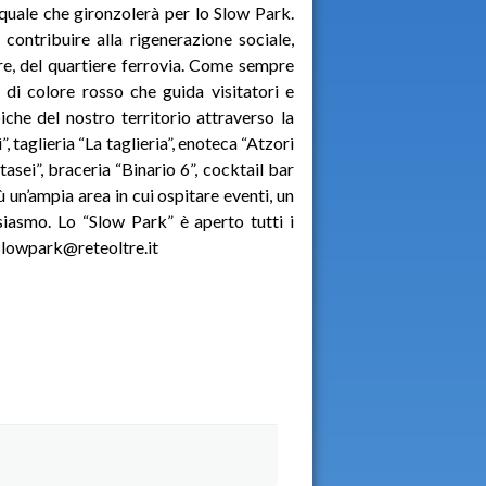
asquale che gironzolerà per lo Slow Park.
ontribuire alla rigenerazione sociale,
re, del quartiere ferrovia. Come sempre
o di colore rosso che guida visitatori e
piche del nostro territorio attraverso la
, taglieria “La taglieria”, enoteca “Atzori
sei”, braceria “Binario 6”, cocktail bar
ù un’ampia area in cui ospitare eventi, un
siasmo. Lo “Slow Park” è aperto tutti i
: slowpark@reteoltre.it