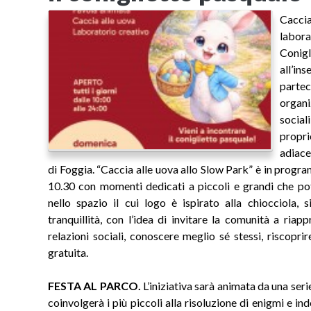
Caccia
labora
Conigl
all’
parte
organ
socia
propr
adiace
di Foggia. “Caccia alle uova allo Slow Park” è in pro
10.30 con momenti dedicati a piccoli e grandi che p
nello spazio il cui logo è ispirato alla chiocciola, 
tranquillità, con l’idea di invitare la comunità a ria
relazioni sociali, conoscere meglio sé stessi, riscopr
gratuita.
FESTA AL PARCO.
L’iniziativa sarà animata da una serie
coinvolgerà i più piccoli alla risoluzione di enigmi e ind