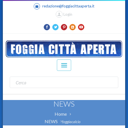
redazione@foggiacittaaperta.it
Login
NEWS
Home
NEWS
foggiacalcio