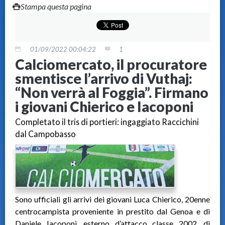
Stampa questa pagina
01/09/2022 00:04:22
1
Calciomercato, il procuratore
smentisce l’arrivo di Vuthaj:
“Non verrà al Foggia”. Firmano
i giovani Chierico e Iacoponi
Completato il tris di portieri: ingaggiato Raccichini
dal Campobasso
Sono ufficiali gli arrivi dei giovani Luca Chierico, 20enne
centrocampista proveniente in prestito dal Genoa e di
Daniele Iacoponi, esterno d’attacco classe 2002, di