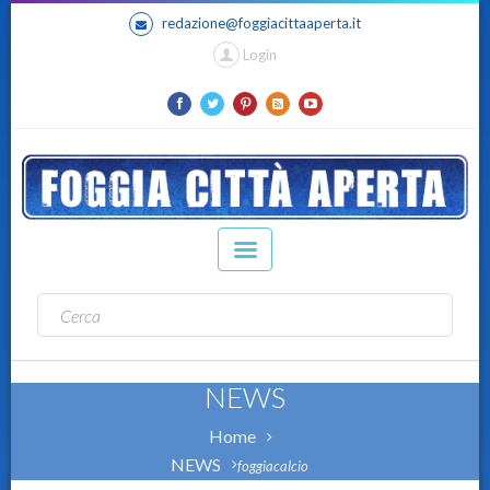
redazione@foggiacittaaperta.it
Login
NEWS
Home
NEWS
foggiacalcio