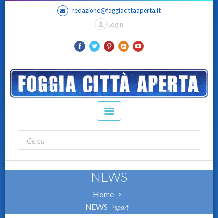
redazione@foggiacittaaperta.it
Login
NEWS
Home
NEWS
sport