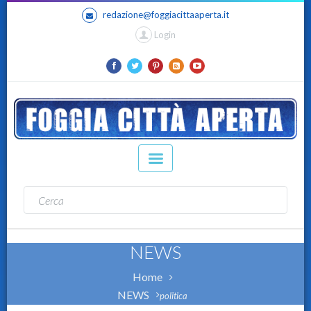
redazione@foggiacittaaperta.it
Login
NEWS
Home
NEWS
politica