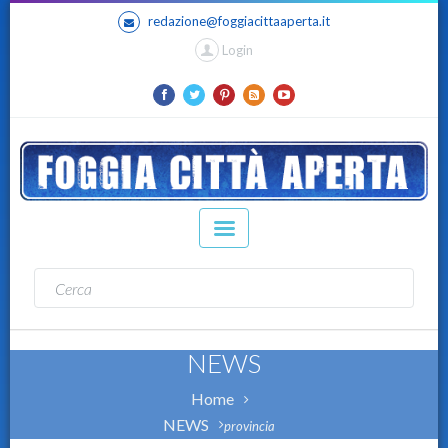
redazione@foggiacittaaperta.it
Login
NEWS
Home
NEWS
provincia