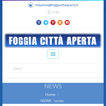
redazione@foggiacittaaperta.it
Login
NEWS
Home
NEWS
societa