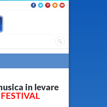
 musica in levare
L FESTIVAL