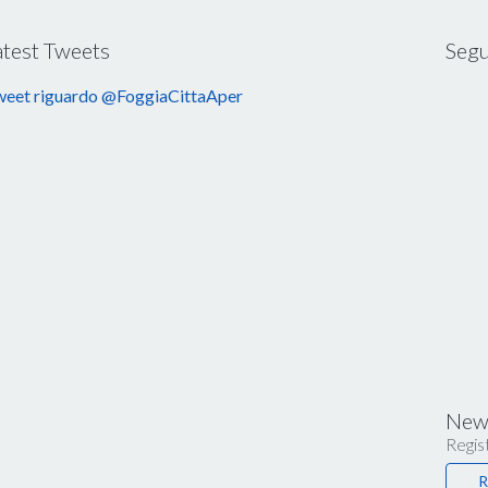
atest Tweets
Segu
eet riguardo @FoggiaCittaAper
News
Regist
R