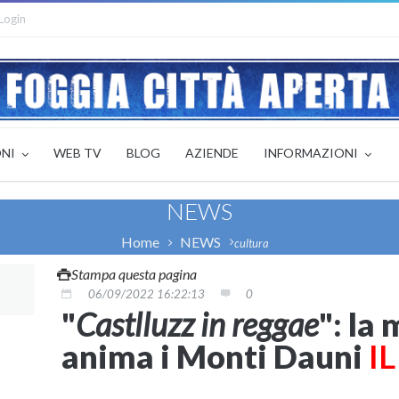
Login
ONI
WEB TV
BLOG
AZIENDE
INFORMAZIONI
NEWS
Home
NEWS
cultura
Stampa questa pagina
06/09/2022 16:22:13
0
"
Castlluzz in reggae
": la
anima i Monti Dauni
I