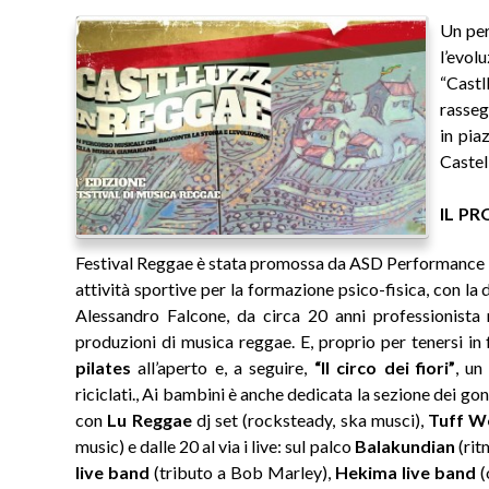
Un per
l’evo
“Castl
rasse
in pia
Castel
IL P
Festival Reggae è stata promossa da ASD Performance ch
attività sportive per la formazione psico-fisica, con la 
Alessandro Falcone, da circa 20 anni professionista n
produzioni di musica reggae. E, proprio per tenersi in 
pilates
all’aperto e, a seguire,
“Il circo dei fiori”
, un
riciclati., Ai bambini è anche dedicata la sezione dei gon
con
Lu Reggae
dj set (rocksteady, ska musci),
Tuff W
music) e dalle 20 al via i live: sul palco
Balakundian
(rit
live band
(tributo a Bob Marley),
Hekima live band
(