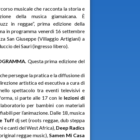
corso musicale che racconta la storia e
luzione della musica giamaicana. È
luzz in reggae”, prima edizione della
gna in programma venerdì 16 settembre
zza San Giuseppe (Villaggio Artigiani) a
luccio dei Sauri (ingresso libero).
ROGRAMMA.
Questa prima edizione del
e persegue la pratica e la diffusione di
direzione artistica ed esecutiva a cura di
ello spettacolo tra eventi televisivi e
forma, si parte alle 17 con le
lezioni di
 laboratorio per bambini con materiali
fiabili per l’animazione. Dalle 18, musica
e Tuff
dj set (roots reggae, dub steppa
mi e canti del West Africa),
Deep Radics
original reggae music),
Samen Mi Casa