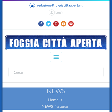
redazione@foggiacittaaperta.it
Login
NEWS
Home
NEWS
cronaca