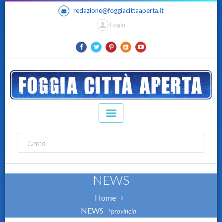
redazione@foggiacittaaperta.it
Login
NEWS
Home
NEWS
provincia