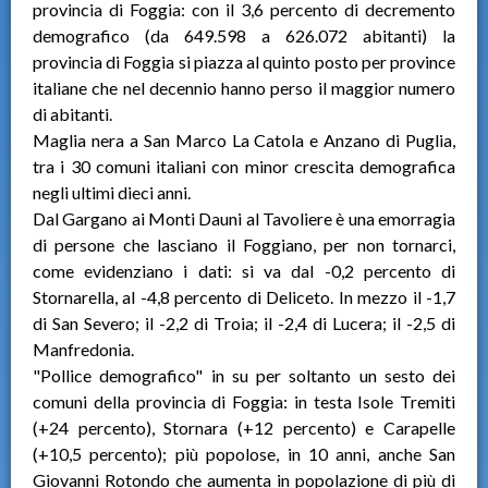
provincia di Foggia: con il 3,6 percento di decremento
demografico (da 649.598 a 626.072 abitanti) la
provincia di Foggia si piazza al quinto posto per province
italiane che nel decennio hanno perso il maggior numero
di abitanti.
Maglia nera a San Marco La Catola e Anzano di Puglia,
tra i 30 comuni italiani con minor crescita demografica
negli ultimi dieci anni.
Dal Gargano ai Monti Dauni al Tavoliere è una emorragia
di persone che lasciano il Foggiano, per non tornarci,
come evidenziano i dati: si va dal -0,2 percento di
Stornarella, al -4,8 percento di Deliceto. In mezzo il -1,7
di San Severo; il -2,2 di Troia; il -2,4 di Lucera; il -2,5 di
Manfredonia.
"Pollice demografico" in su per soltanto un sesto dei
comuni della provincia di Foggia: in testa Isole Tremiti
(+24 percento), Stornara (+12 percento) e Carapelle
(+10,5 percento); più popolose, in 10 anni, anche San
Giovanni Rotondo che aumenta in popolazione di più di