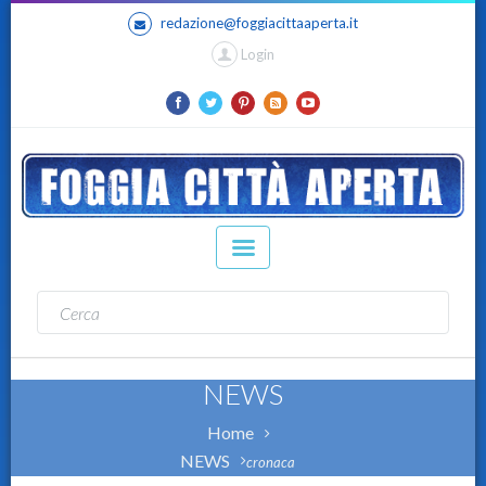
redazione@foggiacittaaperta.it
Login
NEWS
Home
NEWS
cronaca