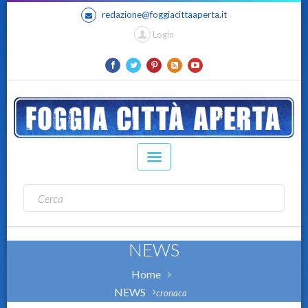
redazione@foggiacittaaperta.it
Login
NEWS
Home
NEWS
cronaca