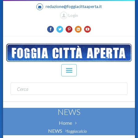
redazione@foggiacittaaperta.it
Login
NEWS
Home
NEWS
foggiacalcio