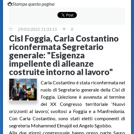
Stampa questa pagina
29/03/2025 11:33:15
0
Cisl Foggia, Carla Costantino
riconfermata Segretario
generale: "Esigenza
impellente di alleanze
costruite intorno al lavoro"
Carla Costantino è stata riconfermata nel
ruolo di Segretario generale della Cisl di
Foggia. L’elezione è avvenuta al termine
del XX Congresso territoriale ‘Nuovi
orizzonti al lavoro’, svoltosi a Foggia e a Manfredonia.
Con Carla Costantino, sono stati eletti componenti di
segreteria Mohammed Elmajdi ed Angelo Sgobbo.
Alla due giorni congressuale hanno preso parte Sauro