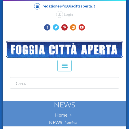
redazione@foggiacittaaperta.it
Login
NEWS
Home
NEWS
societa