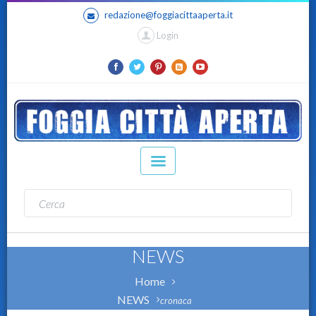
redazione@foggiacittaaperta.it
Login
NEWS
Home
NEWS
cronaca