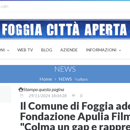
Login
ONI
WEB TV
BLOG
AZIENDE
INFORMAZIONI
NEWS
Home
NEWS
cultura
Stampa questa pagina
29/11/2024 18:04:28
0
Il Comune di Foggia ade
Fondazione Apulia Fil
"Colma un gap e rappr