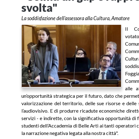
svolta"
La soddisfazione dell'assessora alla Cultura, Amatore
Il C
votato
Comu
Commis
Cult
soddi
Fogg
Commis
alle a
un’opportunità strategica per il futuro, dato che permett
valorizzazione del territorio, delle sue risorse e delle
l’audiovisivo. E di produrre ricadute economiche dirette 
servizi - e indirette, con la significativa opportunità di 
studenti dell’Accademia di Belle Arti ai tanti operatori cu
la narrazione negativa legata alla nostra città".