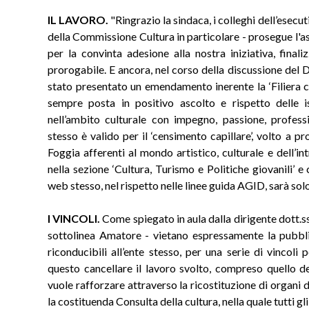
IL LAVORO.
"Ringrazio la sindaca, i colleghi dell’esecut
della Commissione Cultura in particolare - prosegue l'ass
per la convinta adesione alla nostra iniziativa, fina
prorogabile. E ancora, nel corso della discussione de
stato presentato un emendamento inerente la ‘Filiera cu
sempre posta in positivo ascolto e rispetto delle i
nell’ambito culturale con impegno, passione, profes
stesso è valido per il ‘censimento capillare’, volto a pro
Foggia afferenti al mondo artistico, culturale e dell’in
nella sezione ‘Cultura, Turismo e Politiche giovanili’ e
web stesso, nel rispetto nelle linee guida AGID, sarà solo
I VINCOLI.
Come spiegato in aula dalla dirigente dott.ssa 
sottolinea Amatore - vietano espressamente la pubbl
riconducibili all’ente stesso, per una serie di vincol
questo cancellare il lavoro svolto, compreso quello dell
vuole rafforzare attraverso la ricostituzione di organi 
la costituenda Consulta della cultura, nella quale tutti gli