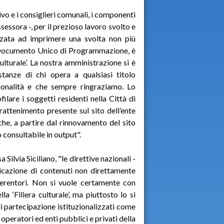
ivo e i consiglieri comunali, i componenti
essora -, per il prezioso lavoro svolto e
lizzata ad imprimere una svolta non più
l Documento Unico di Programmazione, è
lturale’. La nostra amministrazione si è
stanze di chi opera a qualsiasi titolo
sionalità e che sempre ringraziamo. Lo
filare i soggetti residenti nella Città di
trattenimento presente sul sito dell’ente
 che, a partire dal rinnovamento del sito
 consultabile in output".
Silvia Siciliano, "le direttive nazionali -
icazione di contenuti non direttamente
i perentori. Non si vuole certamente con
a ‘Filiera culturale’, ma piuttosto lo si
di partecipazione istituzionalizzati come
 operatori ed enti pubblici e privati della