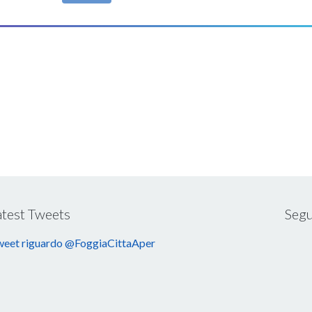
atest Tweets
Segu
eet riguardo @FoggiaCittaAper