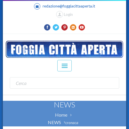
redazione@foggiacittaaperta.it
Login
NEWS
Home
NEWS
cronaca