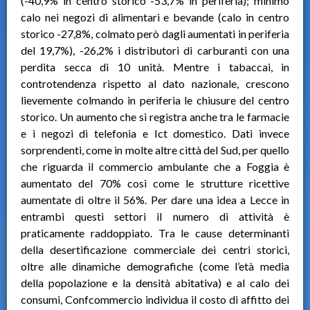
(-40,9% in centro storico -53,7% in periferia); minimo
calo nei negozi di alimentari e bevande (calo in centro
storico -27,8%, colmato però dagli aumentati in periferia
del 19,7%), -26,2% i distributori di carburanti con una
perdita secca di 10 unità. Mentre i tabaccai, in
controtendenza rispetto al dato nazionale, crescono
lievemente colmando in periferia le chiusure del centro
storico. Un aumento che si registra anche tra le farmacie
e i negozi di telefonia e Ict domestico. Dati invece
sorprendenti, come in molte altre città del Sud, per quello
che riguarda il commercio ambulante che a Foggia è
aumentato del 70% così come le strutture ricettive
aumentate di oltre il 56%. Per dare una idea a Lecce in
entrambi questi settori il numero di attività è
praticamente raddoppiato. Tra le cause determinanti
della desertificazione commerciale dei centri storici,
oltre alle dinamiche demografiche (come l’età media
della popolazione e la densità abitativa) e al calo dei
consumi, Confcommercio individua il costo di affitto dei