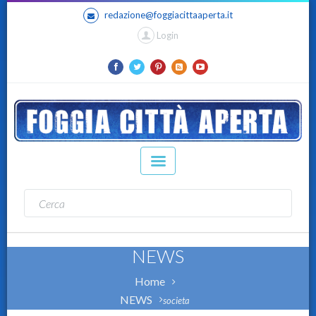
redazione@foggiacittaaperta.it
Login
NEWS
Home
NEWS
societa