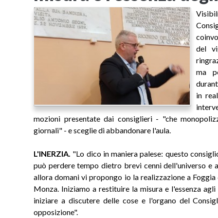
Visib
Consi
coinvo
del vi
ringra
ma po
durant
in rea
inter
mozioni presentate dai consiglieri - "che monopolizz
giornali" - e sceglie di abbandonare l'aula.
L'INERZIA.
"Lo dico in maniera palese: questo consigl
può perdere tempo dietro brevi cenni dell'universo e 
allora domani vi propongo io la realizzazione a Foggia
Monza. Iniziamo a restituire la misura e l'essenza agl
iniziare a discutere delle cose e l'organo del Consi
opposizione".