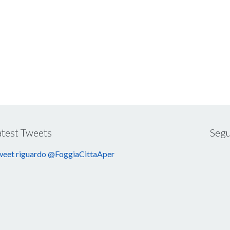
atest Tweets
Segu
eet riguardo @FoggiaCittaAper