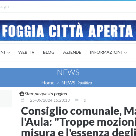
Login
ONI
WEB TV
BLOG
AZIENDE
INFORMAZIONI
NEWS
Home
NEWS
politica
Stampa questa pagina
25/09/2024 15:20:13
0
Consiglio comunale, Ma
l'Aula: "Troppe mozioni,
misura e l'essenza degli