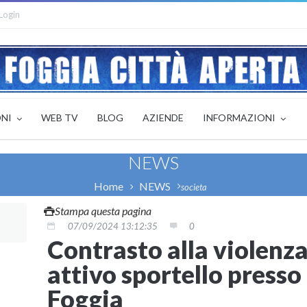
Login
ONI
WEB TV
BLOG
AZIENDE
INFORMAZIONI
NEWS
Home
NEWS
societa
Stampa questa pagina
07/09/2024 13:12:35
0
Contrasto alla violenza
attivo sportello presso
Foggia