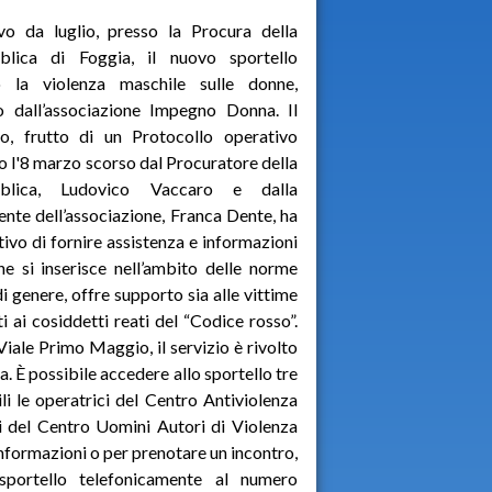
vo da luglio, presso la Procura della
blica di Foggia, il nuovo sportello
o la violenza maschile sulle donne,
o dall’associazione Impegno Donna. Il
io, frutto di un Protocollo operativo
o l'8 marzo scorso dal Procuratore della
blica, Ludovico Vaccaro e dalla
ente dell’associazione, Franca Dente, ha
ttivo di fornire assistenza e informazioni
he si inserisce nell’ambito delle norme
di genere, offre supporto sia alle vittime
i ai cosiddetti reati del “Codice rosso”.
 Viale Primo Maggio, il servizio è rivolto
ra. È possibile accedere allo sportello tre
ili le operatrici del Centro Antiviolenza
ci del Centro Uomini Autori di Violenza
 informazioni o per prenotare un incontro,
 sportello telefonicamente al numero