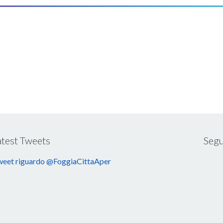
atest Tweets
Segu
eet riguardo @FoggiaCittaAper