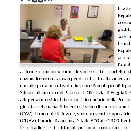
È atti
Repub
contr
gestit
serviz
firmat
Repub
presid
l’obie
a donne e minori vittime di violenza. Lo sportello, c
nazionali e internazionali per il contrasto alla violenza 
che alle persone coinvolte in procedimenti penali legat
Situato all'interno del Palazzo di Giustizia di Foggia in
alle persone residenti in tutto il circondario della Procu
giorni a settimana: il lunedì e il venerdì sono disponib
(CAV). Il mercoledì, invece, sono presenti le operatri
(CUAV). L'orario di apertura è dalle 9.00 alle 13.00. Per
le cittadine e i cittadini possono contattare lo