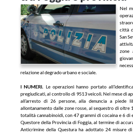
Nel me
operaz
straord
città 
San Se
attivi
zone 
giova
necess
relazione al degrado urbano e sociale.
I NUMERI.
Le operazioni hanno portato all’identific
pregiudicati, al controllo di 9513 veicoli. Nel mese di ap
all’arresto di 26 persone, alla denuncia a piede l
allontanamento dalle zone rosse, al sequestro di oltre 
totalità cannabinoidi, con 47 grammi di cocaina e 6 di ero
Questore della Provincia di Foggia, al termine di accura
Anticrimine della Questura ha adottato 24 misure di 