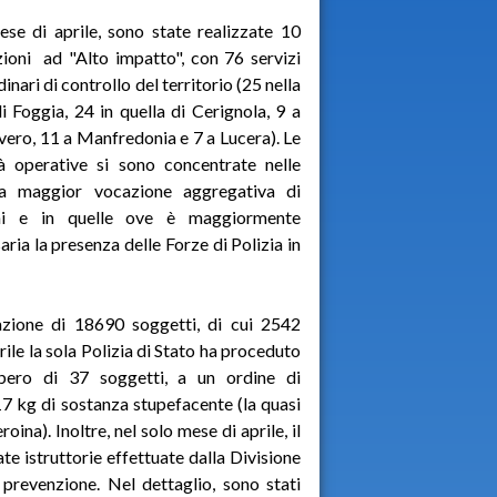
se di aprile, sono state realizzate 10
ioni ad "Alto impatto", con 76 servizi
inari di controllo del territorio (25 nella
di Foggia, 24 in quella di Cerignola, 9 a
vero, 11 a Manfredonia e 7 a Lucera). Le
tà operative si sono concentrate nelle
a maggior vocazione aggregativa di
ni e in quelle ove è maggiormente
aria la presenza delle Forze di Polizia in
azione di 18690 soggetti, di cui 2542
rile la sola Polizia di Stato ha proceduto
ibero di 37 soggetti, a un ordine di
17 kg di sostanza stupefacente (la quasi
ina). Inoltre, nel solo mese di aprile, il
te istruttorie effettuate dalla Divisione
prevenzione. Nel dettaglio, sono stati