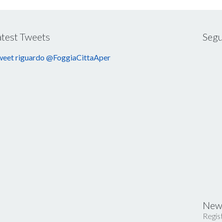
atest Tweets
Segu
eet riguardo @FoggiaCittaAper
News
Regist