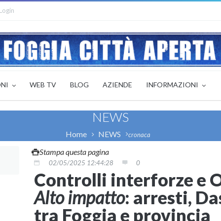
Login
ONI
WEB TV
BLOG
AZIENDE
INFORMAZIONI
NEWS
Home
NEWS
cronaca
Stampa questa pagina
02/05/2025 12:44:28
0
Controlli interforze e 
Alto impatto
: arresti, D
tra Foggia e provincia