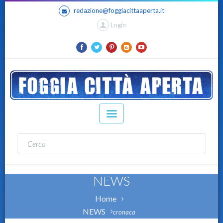
redazione@foggiacittaaperta.it
Login
NEWS
Home
NEWS
cronaca