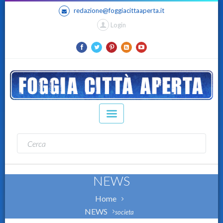
redazione@foggiacittaaperta.it
Login
NEWS
Home
NEWS
societa