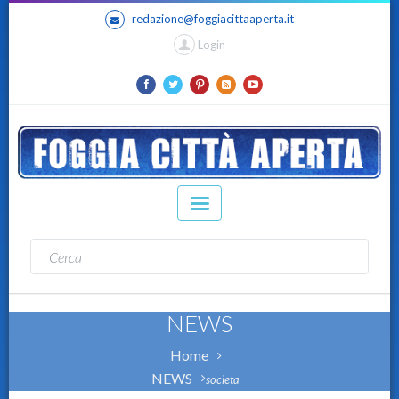
redazione@foggiacittaaperta.it
Login
NEWS
Home
NEWS
societa