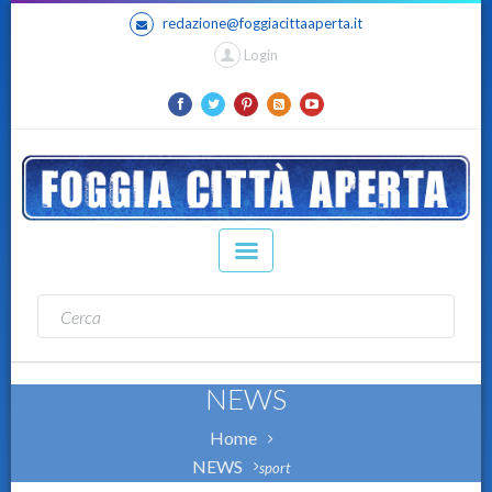
redazione@foggiacittaaperta.it
Login
NEWS
Home
NEWS
sport