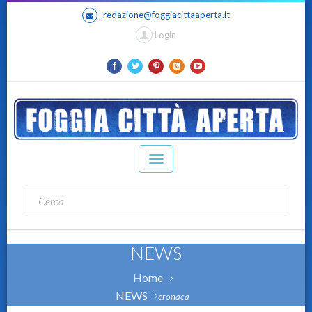
redazione@foggiacittaaperta.it
Login
NEWS
Home
NEWS
cronaca