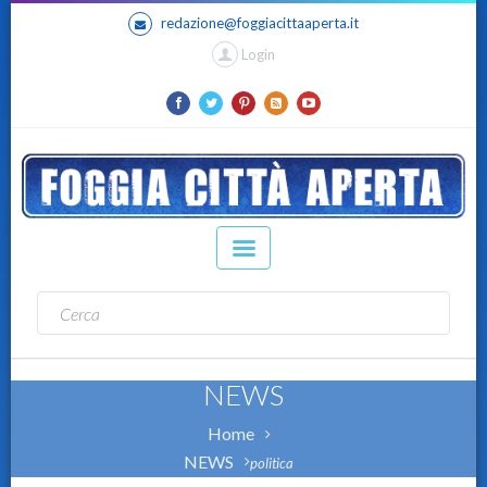
redazione@foggiacittaaperta.it
Login
NEWS
Home
NEWS
politica