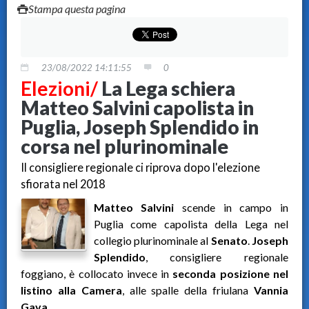
Stampa questa pagina
23/08/2022 14:11:55
0
Elezioni/
La Lega schiera
Matteo Salvini capolista in
Puglia, Joseph Splendido in
corsa nel plurinominale
Il consigliere regionale ci riprova dopo l'elezione
sfiorata nel 2018
Matteo Salvini
scende in campo in
Puglia come capolista della Lega nel
collegio plurinominale al
Senato
.
Joseph
Splendido
, consigliere regionale
foggiano, è collocato invece in
seconda posizione nel
listino alla Camera
, alle spalle della friulana
Vannia
Gava
.