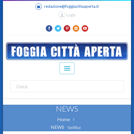
redazione@foggiacittaaperta.it
Login
NEWS
Home
NEWS
politica