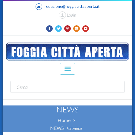
redazione@foggiacittaaperta.it
Login
NEWS
Home
NEWS
cronaca