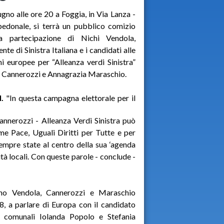
iugno alle ore 20 a Foggia, in Via Lanza -
pedonale, si terrà un pubblico comizio
a partecipazione di Nichi Vendola,
nte di Sinistra Italiana e i candidati alle
ni europee per “Alleanza verdi Sinistra”
 Cannerozzi e Annagrazia Maraschio.
.
"In questa campagna elettorale per il
nnerozzi - Alleanza Verdi Sinistra può
e Pace, Uguali Diritti per Tutte e per
empre state al centro della sua ‘agenda
ità locali. Con queste parole - conclude -
no Vendola, Cannerozzi e Maraschio
8, a parlare di Europa con il candidato
e comunali Iolanda Popolo e Stefania