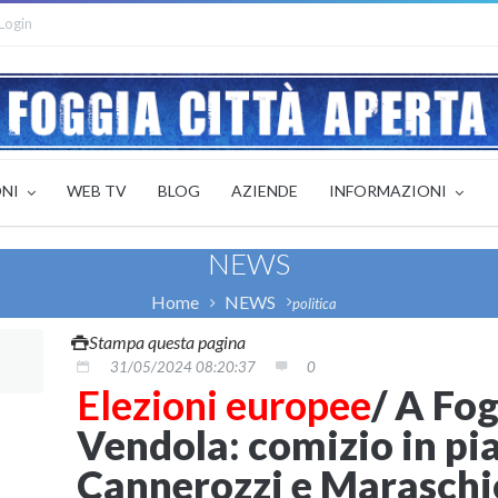
Login
ONI
WEB TV
BLOG
AZIENDE
INFORMAZIONI
NEWS
Home
NEWS
politica
Stampa questa pagina
31/05/2024 08:20:37
0
Elezioni europee
/ A Fog
Vendola: comizio in pi
Cannerozzi e Maraschi