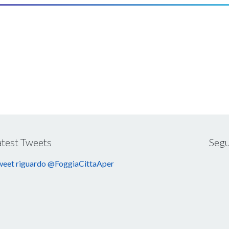
atest Tweets
Segu
eet riguardo @FoggiaCittaAper