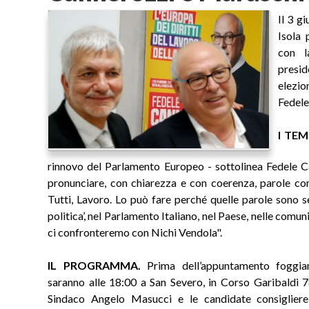
Il 3 g
Isola 
con l
preside
elezio
Fedele
I TEMI
rinnovo del Parlamento Europeo - sottolinea Fedele Ca
pronunciare, con chiarezza e con coerenza, parole com
Tutti, Lavoro. Lo può fare perché quelle parole sono s
politica’, nel Parlamento Italiano, nel Paese, nelle comun
ci confronteremo con Nichi Vendola".
IL PROGRAMMA.
Prima dell’appuntamento foggia
saranno alle 18:00 a San Severo, in Corso Garibaldi 7
Sindaco Angelo Masucci e le candidate consiglier