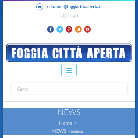
redazione@foggiacittaaperta.it
Login
NEWS
Home
NEWS
politica