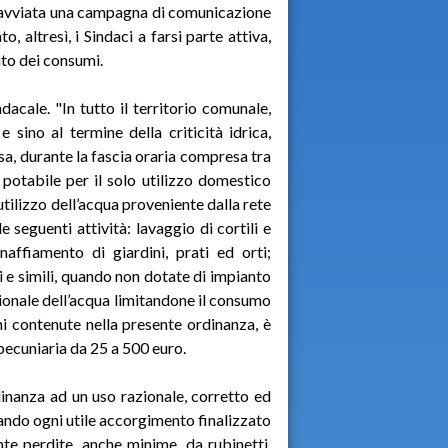
ta avviata una campagna di comunicazione
o, altresì, i Sindaci a farsi parte attiva,
to dei consumi.
dacale. "In tutto il territorio comunale,
 sino al termine della criticità idrica,
a, durante la fascia oraria compresa tra
 potabile per il solo utilizzo domestico
utilizzo dell’acqua proveniente dalla rete
 seguenti attività: lavaggio di cortili e
affiamento di giardini, prati ed orti;
 e simili, quando non dotate di impianto
zionale dell’acqua limitandone il consumo
oni contenute nella presente ordinanza, è
pecuniaria da 25 a 500 euro.
dinanza ad un uso razionale, corretto ed
ttando ogni utile accorgimento finalizzato
te perdite, anche minime, da rubinetti,