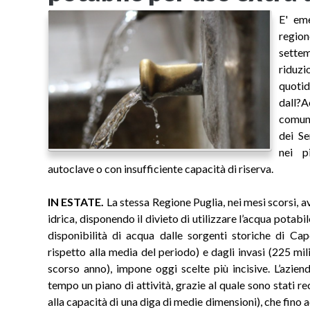
E' em
regio
sette
riduzi
quotid
dall?
comunq
dei Se
nei p
autoclave o con insufficiente capacità di riserva.
IN ESTATE.
La stessa Regione Puglia, nei mesi scorsi,
idrica, disponendo il divieto di utilizzare l’acqua potabi
disponibilità di acqua dalle sorgenti storiche di C
rispetto alla media del periodo) e dagli invasi (225 mil
scorso anno), impone oggi scelte più incisive. L’azie
tempo un piano di attività, grazie al quale sono stati re
alla capacità di una diga di medie dimensioni), che fino a