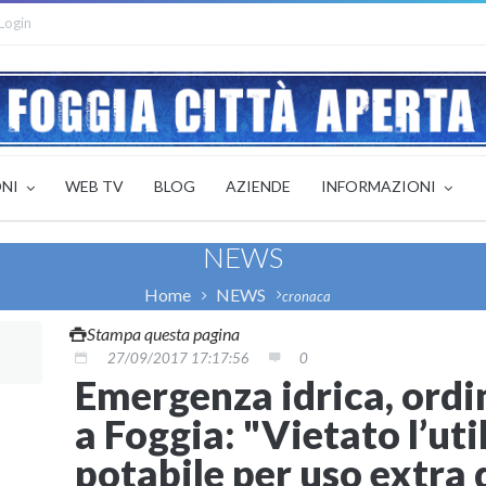
Login
ONI
WEB TV
BLOG
AZIENDE
INFORMAZIONI
NEWS
Home
NEWS
cronaca
Stampa questa pagina
27/09/2017 17:17:56
0
Emergenza idrica, ordi
a Foggia: "Vietato l’uti
potabile per uso extra