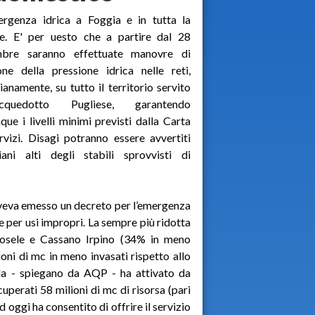
ergenza idrica a Foggia e in tutta la
ne. E' per uesto che a partire dal 28
mbre saranno effettuate manovre di
one della pressione idrica nelle reti,
ianamente, su tutto il territorio servito
Acquedotto Pugliese, garantendo
ue i livelli minimi previsti dalla Carta
rvizi. Disagi potranno essere avvertiti
iani alti degli stabili sprovvisti di
 aveva emesso un decreto per l’emergenza
le per usi impropri. La sempre più ridotta
aposele e Cassano Irpino (34% in meno
ioni di mc in meno invasati rispetto allo
nda - spiegano da AQP - ha attivato da
cuperati 58 milioni di mc di risorsa (pari
d oggi ha consentito di offrire il servizio