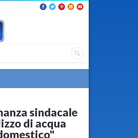
nanza sindacale
lizzo di acqua
 domestico"