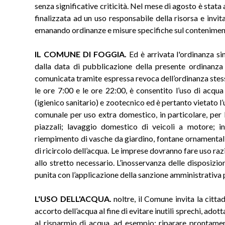
senza significative criticità. Nel mese di agosto è sta
finalizzata ad un uso responsabile della risorsa e invitat
emanando ordinanze e misure specifiche sul contenimen
IL COMUNE DI FOGGIA.
Ed è arrivata l'ordinanza sin
dalla data di pubblicazione della presente ordinanza e
comunicata tramite espressa revoca dell’ordinanza stess
le ore 7:00 e le ore 22:00, è consentito l’uso di acqua
(igienico sanitario) e zootecnico ed è pertanto vietato l’
comunale per uso extra domestico, in particolare, per le
piazzali; lavaggio domestico di veicoli a motore; inn
riempimento di vasche da giardino, fontane ornamentali
di ricircolo dell’acqua. Le imprese dovranno fare uso ra
allo stretto necessario. L’inosservanza delle disposizi
punita con l’applicazione della sanzione amministrativa 
L'USO DELL'ACQUA.
noltre, il Comune invita la citta
accorto dell’acqua al fine di evitare inutili sprechi, ado
al risparmio di acqua, ad esempio: riparare prontamen