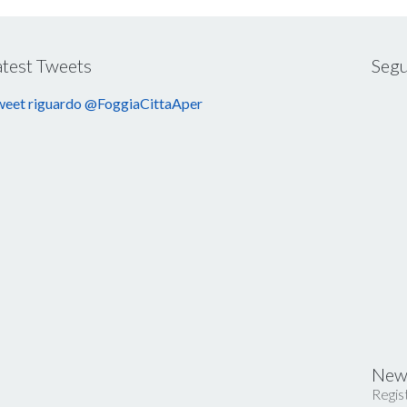
atest Tweets
Segu
eet riguardo @FoggiaCittaAper
News
Regist