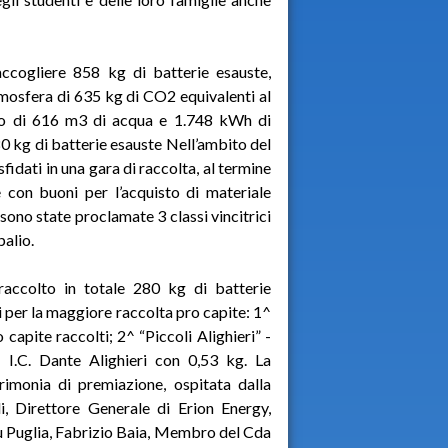
cogliere 858 kg di batterie esauste,
tmosfera di 635 kg di CO2 equivalenti al
io di 616 m3 di acqua e 1.748 kWh di
80 kg di batterie esauste Nell’ambito del
sfidati in una gara di raccolta, al termine
e con buoni per l’acquisto di materiale
 sono state proclamate 3 classi vincitrici
palio.
accolto in totale 280 kg di batterie
si per la maggiore raccolta pro capite: 1^
 capite raccolti; 2^ “Piccoli Alighieri” -
 I.C. Dante Alighieri con 0,53 kg. La
imonia di premiazione, ospitata dalla
i, Direttore Generale di Erion Energy,
u Puglia, Fabrizio Baia, Membro del Cda