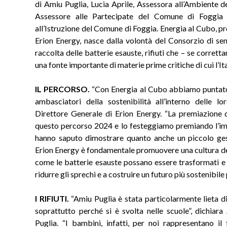
di Amiu Puglia, Lucia Aprile, Assessora all’Ambiente 
Assessore alle Partecipate del Comune di Foggia
all’Istruzione del Comune di Foggia. Energia al Cubo, pr
Erion Energy, nasce dalla volontà del Consorzio di sens
raccolta delle batterie esauste, rifiuti che – se corret
una fonte importante di materie prime critiche di cui l’Ita
IL PERCORSO.
“Con Energia al Cubo abbiamo puntato a
ambasciatori della sostenibilità all’interno delle lor
Direttore Generale di Erion Energy. “La premiazione d
questo percorso 2024 e lo festeggiamo premiando l’imp
hanno saputo dimostrare quanto anche un piccolo gest
Erion Energy è fondamentale promuovere una cultura del
come le batterie esauste possano essere trasformati e
ridurre gli sprechi e a costruire un futuro più sostenibile 
I RIFIUTI.
“Amiu Puglia è stata particolarmente lieta di 
soprattutto perché si è svolta nelle scuole”, dichiar
Puglia. “I bambini, infatti, per noi rappresentano il 