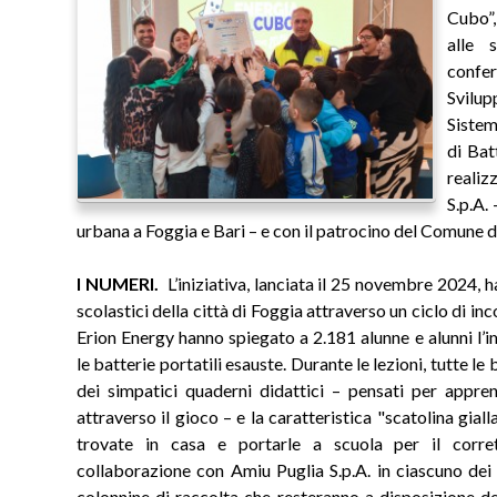
Cubo”,
alle 
confer
Svilu
Sistem
di Bat
realiz
S.p.A.
urbana a Foggia e Bari – e con il patrocino del Comune d
I NUMERI.
L’iniziativa, lanciata il 25 novembre 2024, ha
scolastici della città di Foggia attraverso un ciclo di inco
Erion Energy hanno spiegato a 2.181 alunne e alunni l’
le batterie portatili esauste. Durante le lezioni, tutte l
dei simpatici quaderni didattici – pensati per appren
attraverso il gioco – e la caratteristica "scatolina giall
trovate in casa e portarle a scuola per il corrett
collaborazione con Amiu Puglia S.p.A. in ciascuno dei 
colonnine di raccolta che resteranno a disposizione de