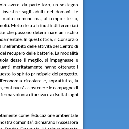
solo avere, da parte loro, un sostegno
 investire sugli adulti del domani. Le
uto molto comune ma, al tempo stesso,
lti. Metterle tra i rifiuti indifferenziati
tte che possono determinare un rischio
ndamentale. In quest’ottica, il Consorzio
 nell’ambito delle attività del Centro di
el recupero delle batterie. La modalità
uola desse il meglio, si impegnasse e
 quanti, meritatamente, hanno ottenuto i
uesto lo spirito principale del progetto.
’economia circolare e, soprattutto, la
ion, continuerà a sostenere le campagne di
 ferma volontà di arrivare a risultati ogni
etamente come l’educazione ambientale
nostra comunità”, dichiarano l’Assessora
ate, Davide Emanuele. “Il coinvolgimento