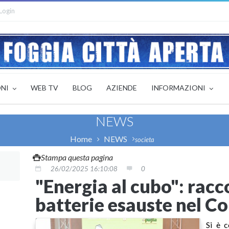
Login
ONI
WEB TV
BLOG
AZIENDE
INFORMAZIONI
NEWS
Home
NEWS
societa
Stampa questa pagina
26/02/2025 16:10:08
0
"Energia al cubo": racco
batterie esauste nel C
Si è c