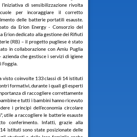
 l’iniziativa di sensibilizzazione rivolta
scuole per incoraggiare il corretto
imento delle batterie portatili esauste.
ppato da Erion Energy - Consorzio del
a Erion dedicato alla gestione dei Rifiuti
terie (RB) – il progetto pugliese è stato
zato in collaborazione con Amiu Puglia
 – azienda che gestisce i servizi di igiene
i Foggia.
 visto coinvolte 133 classi di 14 istituti
ntri formativi, durante i quali gli esperti
importanza di raccogliere correttamente
e bambine e tutti i bambini hanno ricevuto
dere i principi dell’economia circolare
a", utile a raccogliere le batterie esauste
o conferimento. Infatti, grazie alla
14 istituti sono state posizionate delle
gli studenti e delle loro famiglie anche