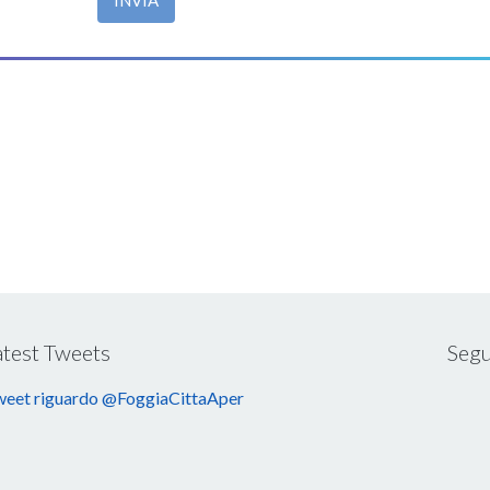
atest Tweets
Segu
eet riguardo @FoggiaCittaAper