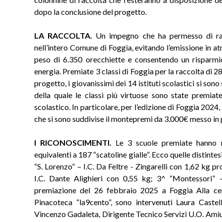
dopo la conclusione del progetto.
LA RACCOLTA.
Un impegno che ha permesso di rac
nell’intero Comune di Foggia, evitando l’emissione in a
peso di 6.350 orecchiette e consentendo un risparm
energia. Premiate 3 classi di Foggia per la raccolta di 2
progetto, i giovanissimi dei 14 istituti scolastici si sono 
della quale le classi più virtuose sono state premiat
scolastico. In particolare, per l’edizione di Foggia 2024,
che si sono suddivise il montepremi da 3.000€ messo in 
I RICONOSCIMENTI.
Le 3 scuole premiate hanno r
equivalenti a 187 “scatoline gialle”. Ecco quelle distinte
“S. Lorenzo” – I.C. Da Feltre - Zingarelli con 1,62 kg pro
I.C. Dante Alighieri con 0,55 kg; 3^ “Montessori” -
premiazione del 26 febbraio 2025 a Foggia Alla cer
Pinacoteca “la9cento”, sono intervenuti Laura Castell
Vincenzo Gadaleta, Dirigente Tecnico Servizi U.O. Ami